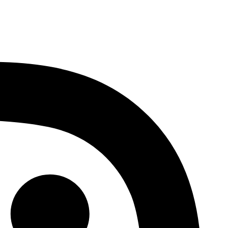
خطي
لى
لمحتوى