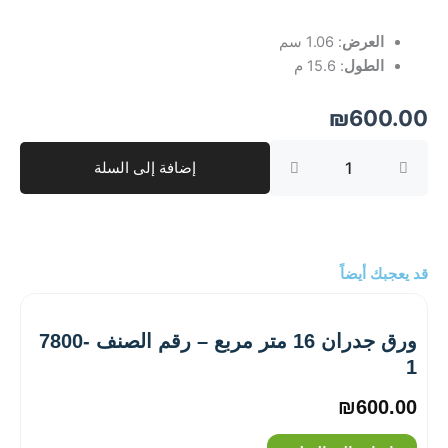
العرض
: 1.06 سم
الطول
: 15.6 م
₪
600.00
كمية
إضافة إلى السلة
ورق
جدران
16
متر
مربع
–
قد يعجبك أيضاً
رقم
الصنف
‎7815-
ورق جدران 16 متر مربع – رقم الصنف ‎7800-
1
1
₪
600.00