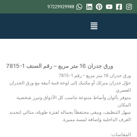
خطي
97229929988
لى
لمحتوى
ورق جدران 16 متر مربع – رقم الصنف ‎7815-1
ورق جدران 16 متر مربع – رقم ‎7815-1
حوّل جدران منزلك أو مكتبك إلى لوحة فنية أنيقة مع ورق الجدران
العصري.
متوفر بألوان وأنماط متنوعة تناسب كل الأذواق وتبرز شخصية
المكان.
سهل التنظيف، ويبقى محتفظاً بجماله لفترة طويلة، مثالي لتجديد
الغرف الداخلية وإضافة لمسة مميزة.
المقاسات: