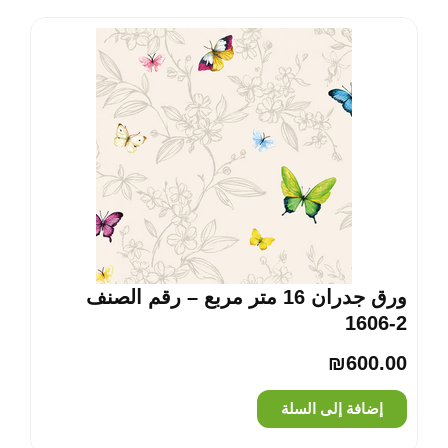
ورق جدران 16 متر مربع – رقم الصنف
‎1606-2
₪
600.00
إضافة إلى السلة