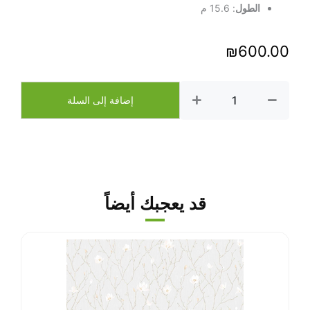
الطول
: 15.6 م
₪
600.00
كمية
ورق
إضافة إلى السلة
جدران
16
متر
مربع
–
رقم
الصنف
قد يعجبك أيضاً
‎7808-
1