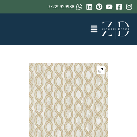
خطي
97229929988
لى
لمحتوى