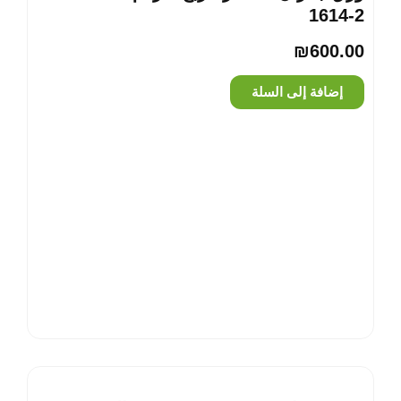
‎1614-2
₪
600.00
إضافة إلى السلة