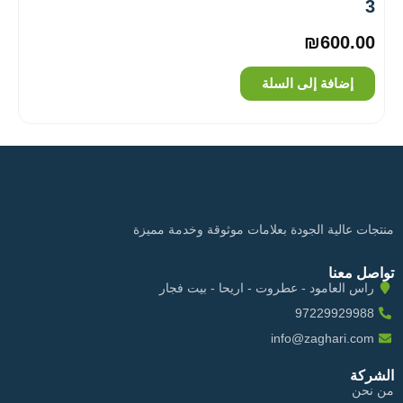
3
₪
600.00
إضافة إلى السلة
منتجات عالية الجودة بعلامات موثوقة وخدمة مميزة
تواصل معنا
راس العامود - عطروت - اريحا - بيت فجار
97229929988
info@zaghari.com
الشركة
من نحن