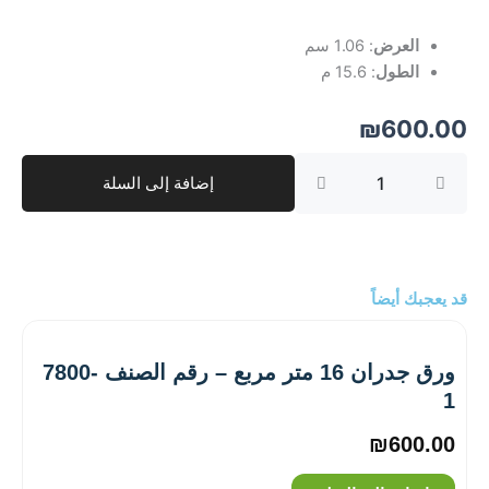
العرض
: 1.06 سم
الطول
: 15.6 م
₪
600.00
كمية
إضافة إلى السلة
ورق
جدران
16
متر
مربع
–
قد يعجبك أيضاً
رقم
الصنف
‎1609-
ورق جدران 16 متر مربع – رقم الصنف ‎7800-
2
1
₪
600.00