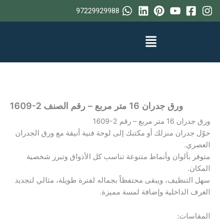
خطي
97229929988
لى
لمحتوى
ورق جدران 16 متر مربع – رقم الصنف ‎1609-2
ورق جدران 16 متر مربع – رقم ‎1609-2
حوّل جدران منزلك أو مكتبك إلى لوحة فنية أنيقة مع ورق الجدران
العصري.
متوفر بألوان وأنماط متنوعة تناسب كل الأذواق وتبرز شخصية
المكان.
سهل التنظيف، ويبقى محتفظاً بجماله لفترة طويلة، مثالي لتجديد
الغرف الداخلية وإضافة لمسة مميزة.
المقاسات: