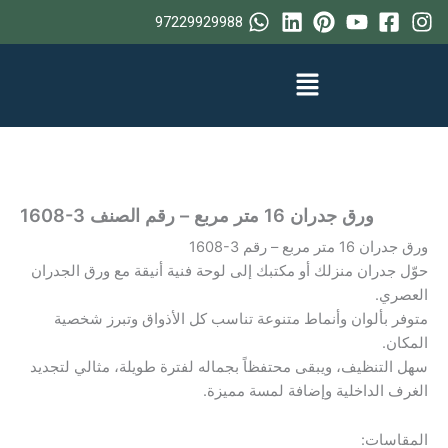
خطي
97229929988
لى
لمحتوى
ورق جدران 16 متر مربع – رقم الصنف ‎1608-3
ورق جدران 16 متر مربع – رقم ‎1608-3
حوّل جدران منزلك أو مكتبك إلى لوحة فنية أنيقة مع ورق الجدران
العصري.
متوفر بألوان وأنماط متنوعة تناسب كل الأذواق وتبرز شخصية
المكان.
سهل التنظيف، ويبقى محتفظاً بجماله لفترة طويلة، مثالي لتجديد
الغرف الداخلية وإضافة لمسة مميزة.
المقاسات: