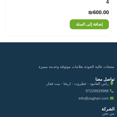
4
₪
600.00
إضافة إلى السلة
منتجات عالية الجودة بعلامات موثوقة وخدمة مميزة
تواصل معنا
راس العامود - عطروت - اريحا - بيت فجار
97229929988
info@zaghari.com
الشركة
من نحن