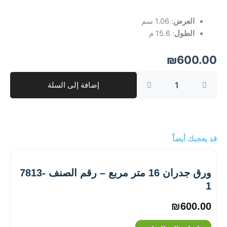
العرض
: 1.06 سم
الطول
: 15.6 م
₪
600.00
كمية
إضافة إلى السلة
ورق
جدران
16
متر
مربع
–
قد يعجبك أيضاً
رقم
الصنف
‎1608-
ورق جدران 16 متر مربع – رقم الصنف ‎7813-
3
1
₪
600.00