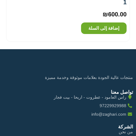
1
₪
600.00
إضافة إلى السلة
منتجات عالية الجودة بعلامات موثوقة وخدمة مميزة
تواصل معنا
راس العامود - عطروت - اريحا - بيت فجار
97229929988
info@zaghari.com
الشركة
من نحن