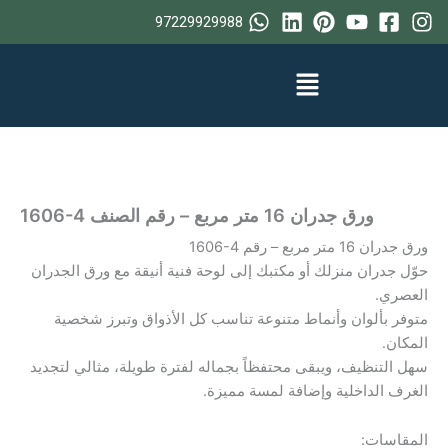
خطي
97229929988
لى
لمحتوى
ورق جدران 16 متر مربع – رقم الصنف ‎1606-4
ورق جدران 16 متر مربع – رقم ‎1606-4
حوّل جدران منزلك أو مكتبك إلى لوحة فنية أنيقة مع ورق الجدران
العصري.
متوفر بألوان وأنماط متنوعة تناسب كل الأذواق وتبرز شخصية
المكان.
سهل التنظيف، ويبقى محتفظاً بجماله لفترة طويلة، مثالي لتجديد
الغرف الداخلية وإضافة لمسة مميزة.
المقاسات: