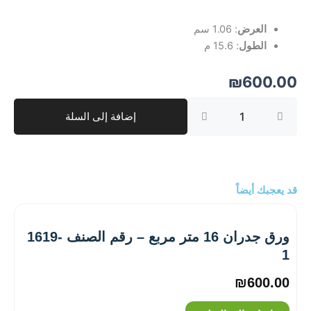
العرض
: 1.06 سم
الطول
: 15.6 م
₪
600.00
كمية
إضافة إلى السلة
ورق
جدران
16
متر
مربع
–
قد يعجبك أيضاً
رقم
الصنف
‎1606-
ورق جدران 16 متر مربع – رقم الصنف ‎1619-
4
1
₪
600.00