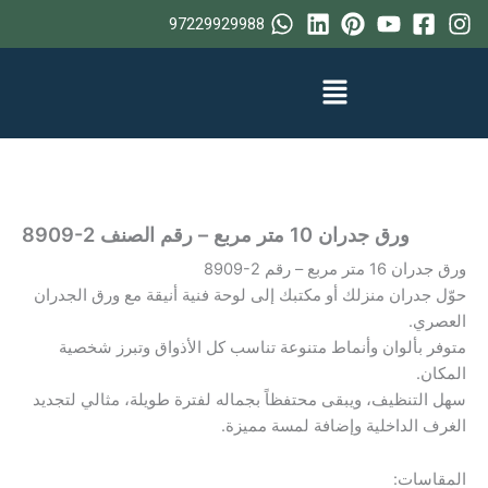
خطي
97229929988
لى
لمحتوى
ورق جدران 10 متر مربع – رقم الصنف ‎8909-2
ورق جدران 16 متر مربع – رقم ‎8909-2
حوّل جدران منزلك أو مكتبك إلى لوحة فنية أنيقة مع ورق الجدران
العصري.
متوفر بألوان وأنماط متنوعة تناسب كل الأذواق وتبرز شخصية
المكان.
سهل التنظيف، ويبقى محتفظاً بجماله لفترة طويلة، مثالي لتجديد
الغرف الداخلية وإضافة لمسة مميزة.
المقاسات: