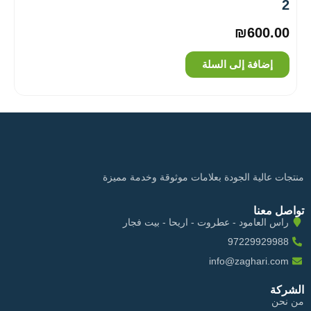
2
₪
600.00
إضافة إلى السلة
منتجات عالية الجودة بعلامات موثوقة وخدمة مميزة
تواصل معنا
راس العامود - عطروت - اريحا - بيت فجار
97229929988
info@zaghari.com
الشركة
من نحن