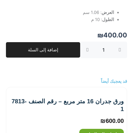
العرض
: 1.06 سم
الطول
: 10 م
₪
400.00
كمية
إضافة إلى السلة
ورق
جدران
10
متر
مربع
–
قد يعجبك أيضاً
رقم
الصنف
‎8909-
ورق جدران 16 متر مربع – رقم الصنف ‎7813-
2
1
₪
600.00