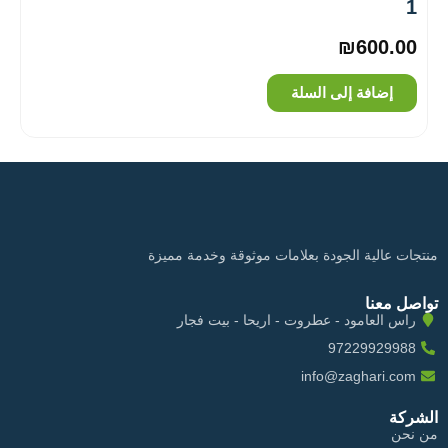
1
₪
600.00
إضافة إلى السلة
منتجات عالية الجودة بعلامات موثوقة وخدمة مميزة
تواصل معنا
راس العامود - عطروت - اريحا - بيت فجار
97229929988
info@zaghari.com
الشركة
من نحن