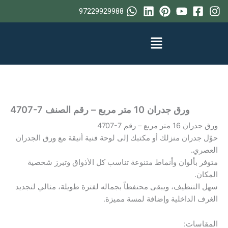
خطي
97229929988
لى
لمحتوى
ورق جدران 10 متر مربع – رقم الصنف ‎4707-7
ورق جدران 16 متر مربع – رقم ‎4707-7
حوّل جدران منزلك أو مكتبك إلى لوحة فنية أنيقة مع ورق الجدران
العصري.
متوفر بألوان وأنماط متنوعة تناسب كل الأذواق وتبرز شخصية
المكان.
سهل التنظيف، ويبقى محتفظاً بجماله لفترة طويلة، مثالي لتجديد
الغرف الداخلية وإضافة لمسة مميزة.
المقاسات: