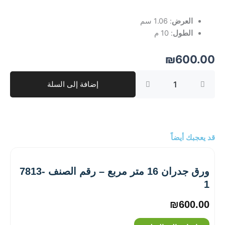
العرض
: 1.06 سم
الطول
: 10 م
₪
600.00
كمية
إضافة إلى السلة
ورق
جدران
10
متر
مربع
–
قد يعجبك أيضاً
رقم
الصنف
‎4707-
ورق جدران 16 متر مربع – رقم الصنف ‎7813-
7
1
₪
600.00