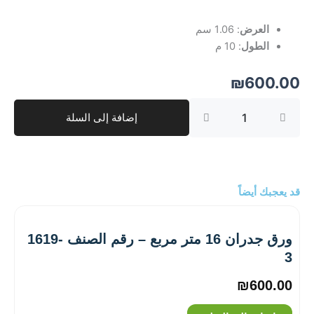
العرض
: 1.06 سم
الطول
: 10 م
₪
600.00
كمية
إضافة إلى السلة
ورق
جدران
10
متر
مربع
–
قد يعجبك أيضاً
رقم
الصنف
‎4707-
ورق جدران 16 متر مربع – رقم الصنف ‎1619-
5
3
₪
600.00