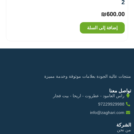
2
₪
600.00
إضافة إلى السلة
منتجات عالية الجودة بعلامات موثوقة وخدمة مميزة
تواصل معنا
راس العامود - عطروت - اريحا - بيت فجار
97229929988
info@zaghari.com
الشركة
من نحن