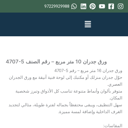
خطي
97229929988
لى
لمحتوى
ورق جدران 10 متر مربع – رقم الصنف ‎4707-5
ورق جدران 16 متر مربع – رقم ‎4707-5
حوّل جدران منزلك أو مكتبك إلى لوحة فنية أنيقة مع ورق الجدران
العصري.
متوفر بألوان وأنماط متنوعة تناسب كل الأذواق وتبرز شخصية
المكان.
سهل التنظيف، ويبقى محتفظاً بجماله لفترة طويلة، مثالي لتجديد
الغرف الداخلية وإضافة لمسة مميزة.
المقاسات: