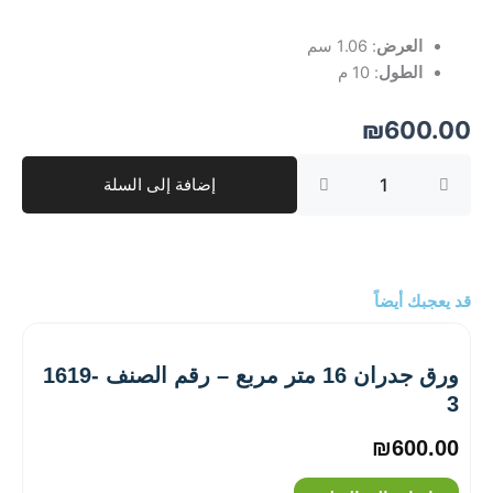
العرض
: 1.06 سم
الطول
: 10 م
₪
600.00
كمية
إضافة إلى السلة
ورق
جدران
10
متر
مربع
–
قد يعجبك أيضاً
رقم
الصنف
‎4706-
ورق جدران 16 متر مربع – رقم الصنف ‎1619-
4
3
₪
600.00