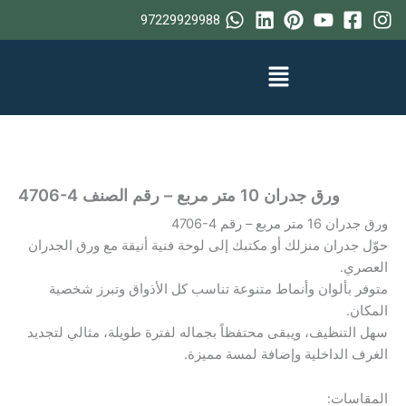
خطي
97229929988
لى
لمحتوى
ورق جدران 10 متر مربع – رقم الصنف ‎4706-4
ورق جدران 16 متر مربع – رقم ‎4706-4
حوّل جدران منزلك أو مكتبك إلى لوحة فنية أنيقة مع ورق الجدران
العصري.
متوفر بألوان وأنماط متنوعة تناسب كل الأذواق وتبرز شخصية
المكان.
سهل التنظيف، ويبقى محتفظاً بجماله لفترة طويلة، مثالي لتجديد
الغرف الداخلية وإضافة لمسة مميزة.
المقاسات: