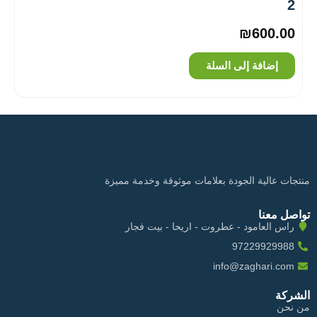
2
₪
600.00
إضافة إلى السلة
منتجات عالية الجودة بعلامات موثوقة وخدمة مميزة
تواصل معنا
راس العامود - عطروت - اريحا - بيت فجار
97229929988
info@zaghari.com
الشركة
من نحن