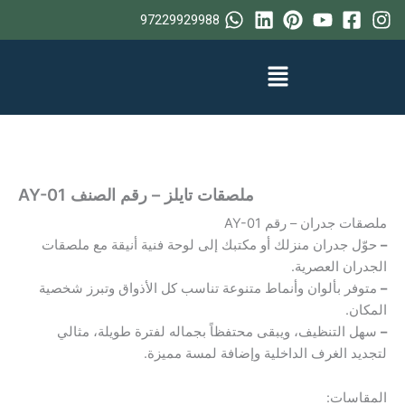
خطي
97229929988
لى
لمحتوى
ملصقات تايلز – رقم الصنف AY-01
ملصقات جدران – رقم AY-01
–
حوّل جدران منزلك أو مكتبك إلى لوحة فنية أنيقة مع ملصقات
الجدران العصرية.
–
متوفر بألوان وأنماط متنوعة تناسب كل الأذواق وتبرز شخصية
المكان.
–
سهل التنظيف، ويبقى محتفظاً بجماله لفترة طويلة، مثالي
لتجديد الغرف الداخلية وإضافة لمسة مميزة.
المقاسات: