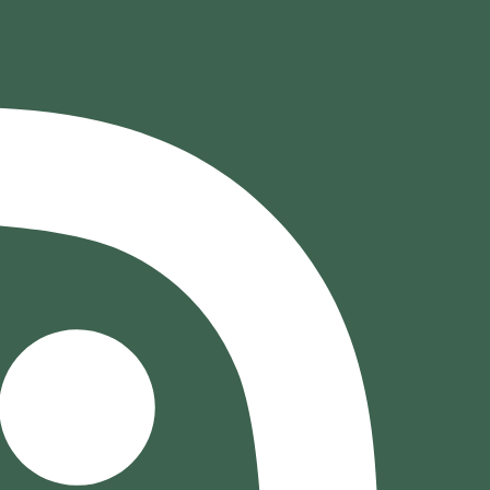
خطي
لى
لمحتوى