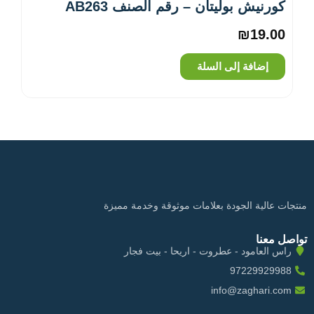
كورنيش بوليتان – رقم الصنف AB263
₪
19.00
إضافة إلى السلة
منتجات عالية الجودة بعلامات موثوقة وخدمة مميزة
تواصل معنا
راس العامود - عطروت - اريحا - بيت فجار
97229929988
info@zaghari.com