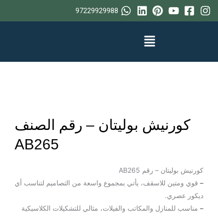
خطي
97229929988
لى
لمحتوى
كورنيش بوليتان – رقم الصنف
AB265
كورنيش بوليتان – رقم AB265
–
قوي ومتين للاسقف، يأتي بمجموع واسعة من التصاميم لتناسب أي
ديكور عصري.
–
مناسب للمنازل والمكاتب والفيلات، مثالي للتشكيلات الكلاسيكية