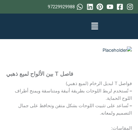
خطي
97229929988
لى
لمحتوى
فاصل T بين الألواح لميع ذهبي
فواصل T لبديل الرخام (لميع ذهبي)
–
تُستخدم لربط اللوحات بطريقة أنيقة ومتناسقة ويمنح أطراف
اللوح الحماية.
–
تُساعد على تثبيت اللوحات بشكل متقن وتحافظ على جمال
التصميم ولمعانه.
المقاسات: