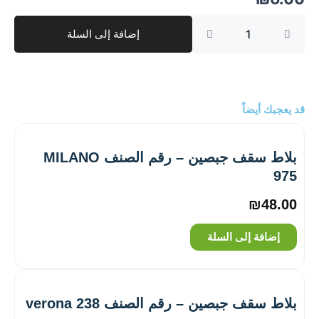
كمية
إضافة إلى السلة
شبكة
السقف
المعلّق
61
قد يعجبك أيضاً
بلاط سقف جبصين – رقم الصنف MILANO
975
₪
48.00
إضافة إلى السلة
بلاط سقف جبصين – رقم الصنف verona 238