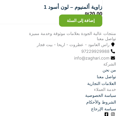
زاوية ألمنيوم – لون أسود 1
₪
20.00
إضافة إلى السلة
منتجات عالية الجودة بعلامات موثوقة وخدمة مميزة
تواصل معنا
راس العامود - عطروت - اريحا - بيت فجار
97229929988
info@zaghari.com
الشركة
من نحن
تواصل معنا
العلامات التجارية
خدمة العملاء
سياسة الخصوصية
الشروط والأحكام
سياسة الإرجاع