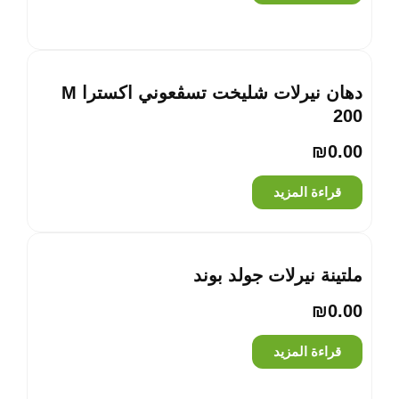
دهان نيرلات شليخت تسڤعوني اكسترا M
200
₪
0.00
قراءة المزيد
ملتينة نيرلات جولد بوند
₪
0.00
قراءة المزيد