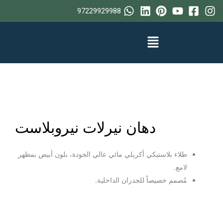
خطي
97229929988
لى
لمحتوى
دهان نيرلات نيروبلاست
طلاء بلاستيكي أكريلي مائي عالي الجودة، بلون أبيض بمظهر
لامع.
مُصمم خصيصاً للجدران الداخلية.