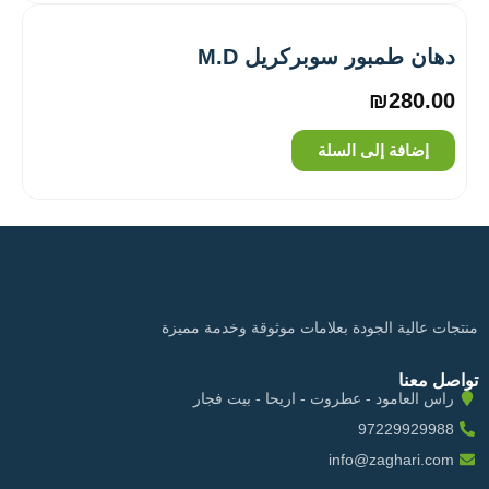
دهان طمبور سوبركريل M.D
₪
280.00
إضافة إلى السلة
منتجات عالية الجودة بعلامات موثوقة وخدمة مميزة
تواصل معنا
راس العامود - عطروت - اريحا - بيت فجار
97229929988
info@zaghari.com