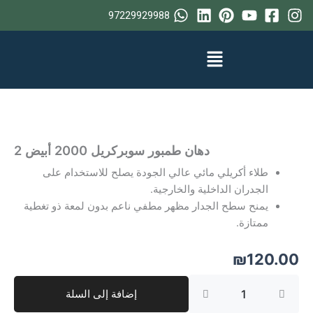
خطي
97229929988
لى
لمحتوى
دهان طمبور سوبركريل 2000 أبيض 2
طلاء أكريلي مائي عالي الجودة يصلح للاستخدام على
الجدران الداخلية والخارجية.
يمنح سطح الجدار مظهر مطفي ناعم بدون لمعة ذو تغطية
ممتازة.
₪
120.00
كمية
إضافة إلى السلة
دهان
طمبور