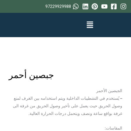
خطي
97229929988
لى
لمحتوى
جبصين أحمر
الجبصين الأحمر
–
يُستخدم في التشطيبات الداخلية ويتم استخدامه بين الغرف لمنع
وصول الحريق حيث يعمل على تأخير وصول الحريق من غرفة الى
غرفة بواقع ساعة ونصف ويتحمل درجات الحرارة العالية.
المقاسات: