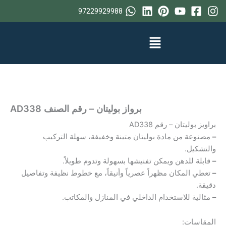
خطي
97229929988
لى
لمحتوى
برواز بوليتان – رقم الصنف AD338
براويز بوليتان – رقم AD338
–
مصنوعة من مادة بوليتان متينة وخفيفة، سهلة التركيب
والتشكيل.
–
قابلة للدهن ويمكن تفنيشها بسهولة وتدوم طويلاً.
–
تعطي المكان مظهراً عصرياً وأنيقاً، مع خطوط نظيفة وتفاصيل
دقيقة.
–
مثالية للاستخدام الداخلي في المنازل والمكاتب.
المقاسات: