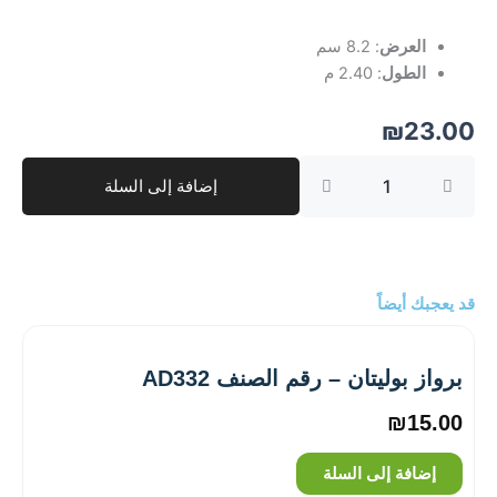
العرض
: 8.2 سم
الطول
: 2.40 م
₪
23.00
كمية
إضافة إلى السلة
برواز
بوليتان
–
رقم
الصنف
AD338
قد يعجبك أيضاً
برواز بوليتان – رقم الصنف AD332
₪
15.00
إضافة إلى السلة