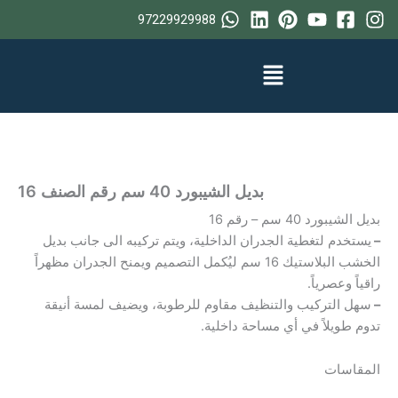
خطي
97229929988
لى
لمحتوى
بديل الشيبورد 40 سم رقم الصنف 16
بديل الشيبورد 40 سم – رقم 16
–
يستخدم لتغطية الجدران الداخلية، ويتم تركيبه الى جانب بديل
الخشب البلاستيك 16 سم ليُكمل التصميم ويمنح الجدران مظهراً
راقياً وعصرياً.
–
سهل التركيب والتنظيف مقاوم للرطوبة، ويضيف لمسة أنيقة
تدوم طويلاً في أي مساحة داخلية.
المقاسات