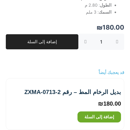
الطول
: 2.80 م
السمك
: 3 ملم
₪
180.00
كمية
إضافة إلى السلة
بديل
الرخام
المط
-
رقم
1-
قد يعجبك أيضاً
8851
بديل الرخام المط – رقم ZXMA-0713-2
₪
180.00
إضافة إلى السلة