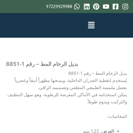
خطي
97229929988
لى
لمحتوى
بديل الرخام المط – رقم 1-8851
بديل الرخام المط – رقم 1-8851
يُستخدم لتغطية الجدران الداخلية، ويمنحها مظهراً أنيقاً وعصرياً
بفضل ملمسه الطبيعي المطفي وتصميمه الراقي.
يمكن استخدامه في الأماكن المعرضة للرطوبة، وهو سهل التنظيف
والتركيب ويدوم طويلاً.
المقاسات:
العرض
: 1.22 سم