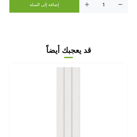
بديل
إضافة إلى السلة
الخشب
بوليمير
-
رقم
R05-
4
قد يعجبك أيضاً