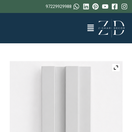
خطي
97229929988
لى
لمحتوى