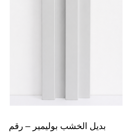
بديل الخشب بوليمير – رقم