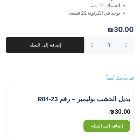
السمك
: 12 ملم
يوجد في الكرتونة 22 قطعة.
₪
30.00
كمية
إضافة إلى السلة
بديل
الخشب
بوليمير
-
رقم
R01-
قد يعجبك أيضاً
16
بديل الخشب بوليمير – رقم R04-23
₪
30.00
إضافة إلى السلة