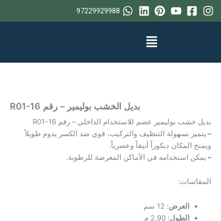
خطي
97229929988
لى
لمحتوى
بديل الخشب بوليمير – رقم R01-16
بديل خشب بوليمير عضم للاستخدام الداخلي – رقم R01-16
–
يتميز بسهولة التنظيف والتركيب، قوي ضد الكسر يدوم طويلاً
ويمنح المكان ديكوراً أنيقاً وعصرياً.
–
يمكن استخدامه في الأماكن المعرضة للرطوبة.
المقاسات:
العرض
: 12 سم
الطول
: 2.90 م