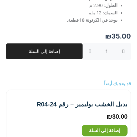
الطول
: 2.90 م
السمك
: 12 ملم
يوجد في الكرتونة 16 قطعة.
₪
35.00
كمية
إضافة إلى السلة
بديل
الخشب
بوليمير
–
رقم
JC1611-
قد يعجبك أيضاً
3MCPT
بديل الخشب بوليمير – رقم R04-24
₪
30.00
إضافة إلى السلة