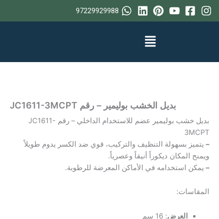
خطي
97229929988
لى
لمحتوى
بديل الخشب بوليمير – رقم JC1611-3MCPT
بديل خشب بوليمير عضم للاستخدام الداخلي – رقم JC1611-
3MCPT
–
يتميز بسهولة التنظيف والتركيب، قوي ضد الكسر يدوم طويلاً
ويمنح المكان ديكوراً أنيقاً وعصرياً.
–
يمكن استخدامه في الأماكن المعرضة للرطوبة.
المقاسات:
العرض
: 16 سم