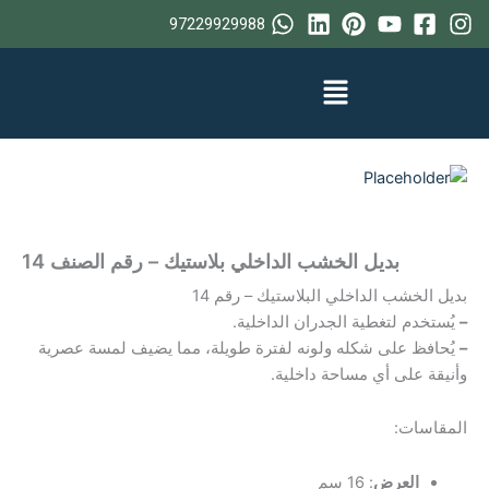
خطي
97229929988
لى
لمحتوى
بديل الخشب الداخلي بلاستيك – رقم الصنف 14
بديل الخشب الداخلي البلاستيك – رقم 14
–
يُستخدم لتغطية الجدران الداخلية.
–
يُحافظ على شكله ولونه لفترة طويلة، مما يضيف لمسة عصرية
وأنيقة على أي مساحة داخلية.
المقاسات:
العرض
: 16 سم