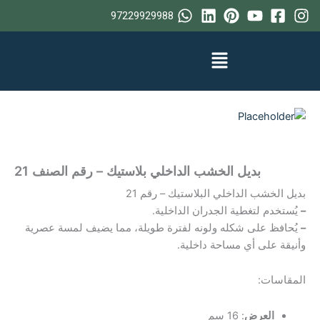
خطي
97229929988
لى
لمحتوى
بديل الخشب الداخلي بلاستيك – رقم الصنف 21
بديل الخشب الداخلي البلاستيك – رقم 21
–
يُستخدم لتغطية الجدران الداخلية.
–
يُحافظ على شكله ولونه لفترة طويلة، مما يضيف لمسة عصرية
وأنيقة على أي مساحة داخلية.
المقاسات:
العرض
: 16 سم