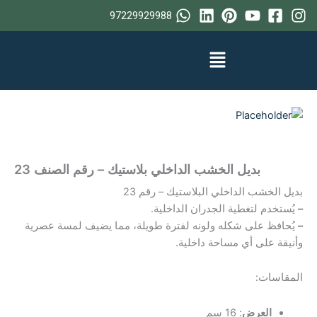
خطي
97229929988
لى
لمحتوى
بديل الخشب الداخلي بلاستيك – رقم الصنف 23
بديل الخشب الداخلي البلاستيك – رقم 23
–
يُستخدم لتغطية الجدران الداخلية.
–
يُحافظ على شكله ولونه لفترة طويلة، مما يضيف لمسة عصرية
وأنيقة على أي مساحة داخلية.
المقاسات:
العرض
: 16 سم