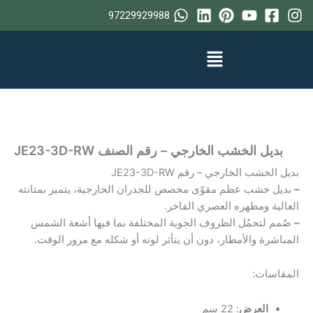
خطي
97229929988
لى
لمحتوى
بديل الخشب الخارجي – رقم الصنف JE23-3D-RW
بديل الخشب الخارجي – رقم JE23-3D-RW
–
بديل خشب عظم مقوّى مخصص للجدران الخارجية، يتميز بمتانته
العالية ومظهره العصري الفاخر.
–
صُمم لتحمُل الظروف الجوية المختلفة بما فيها أشعة الشمس
المباشرة والأمطار، دون أن يتأثر لونه أو شكله مع مرور الوقت.
المقاسات:
العرض
: 22 سم