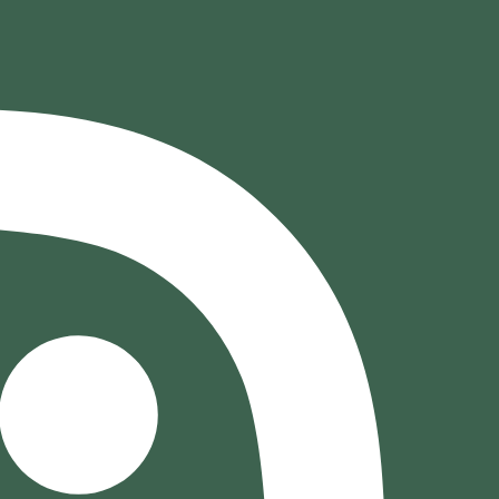
خطي
لى
لمحتوى