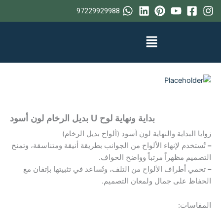
خطي
97229929988
لى
لمحتوى
بداية ونهاية لوح U بديل الرخام لون أسود
زوايا البداية والنهاية لون أسود (ألواح بديل الرخام)
–
تُستخدم لإنهاء الألواح من الجوانب بطريقة أنيقة ومتناسقة، وتمنح
التصميم مظهراً مرتباً وواضح الحواف.
–
تحمي أطراف الألواح من التلف، وتُساعد في تثبيتها بإتقان مع
الحفاظ على جمال ولمعان التصميم.
المقاسات: