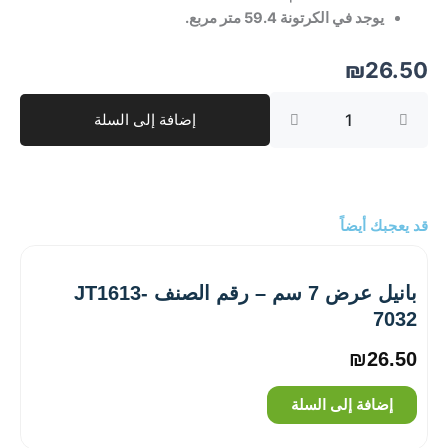
يوجد في الكرتونة 59.4 متر مربع.
₪
26.50
كمية
إضافة إلى السلة
بانيل
عرض
7
سم
–
رقم
قد يعجبك أيضاً
الصنف
‎JT1613-
06
بانيل عرض 7 سم – رقم الصنف ‎JT1613-
7032
₪
26.50
إضافة إلى السلة