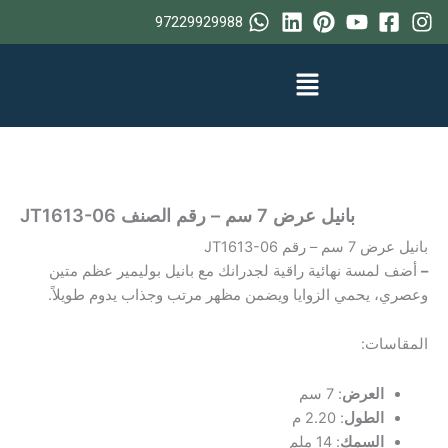
خطي
97229929988
لى
لمحتوى
بانيل عرض 7 سم – رقم الصنف ‎JT1613-06
بانيل عرض 7 سم – رقم ‎JT1613-06
–
أضف لمسة نهائية راقية لجدرانك مع بانيل بوليمير عظم متين
وعصري، يحمي الزوايا ويضمن مظهر مرتب وجذاب يدوم طويلاً.
المقاسات:
العرض
: 7 سم
الطول
: 2.20 م
السمك
: 14 ملم