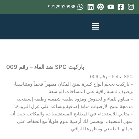
خطي
97229929988
لى
لمحتوى
باركيت SPC ضد الماء – رقم 009
Petra SPC – رقم 009
–
باركيت بحجم ألواح كبيرة يمنح المكان مظهراً فخماً ومتناسقاً،
ويضيف لمسة راقية على المساحات الواسعة.
–
مقاوم للماء والخدوش ومزود بطبقة شمعية وطبقة إسفنجية
مدمجة تمنح الأرضيات متانة إضافية وتساعد على عزل البرودة.
–
مثالي للاستخدام في المطابخ المستشفيات، والمكاتب حيث أنه
سهل التنظيف، ويضمن لك أرضية تدوم طويلاً مع الحفاظ على
جمالها الطبيعي ومظهرها الراقي.