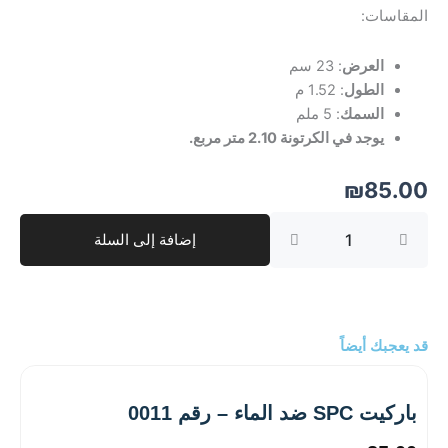
المقاسات:
العرض
: 23 سم
الطول
: 1.52 م
السمك
: 5 ملم
يوجد في الكرتونة 2.10 متر مربع.
₪
85.00
كمية
إضافة إلى السلة
باركيت
SPC
ضد
الماء
-
رقم
قد يعجبك أيضاً
009
باركيت SPC ضد الماء – رقم 0011