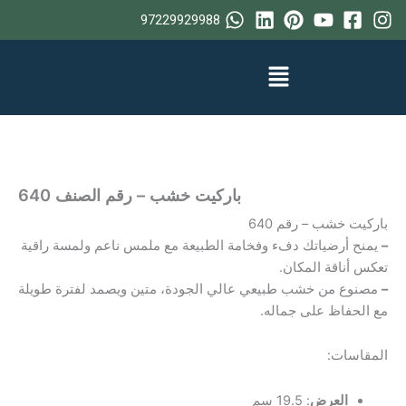
خطي
97229929988
لى
لمحتوى
باركيت خشب – رقم الصنف ‎640
باركيت خشب – رقم 640
–
يمنح أرضياتك دفء وفخامة الطبيعة مع ملمس ناعم ولمسة راقية
تعكس أناقة المكان.
–
مصنوع من خشب طبيعي عالي الجودة، متين ويصمد لفترة طويلة
مع الحفاظ على جماله.
المقاسات:
العرض
: 19.5 سم