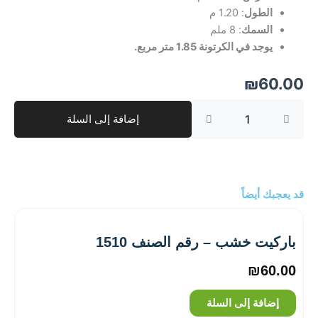
الطول
: 1.20 م
السمك
: 8 ملم
يوجد في الكرتونة 1.85 متر مربع.
₪
60.00
كمية
إضافة إلى السلة
باركيت
خشب
–
رقم
الصنف
‎640
قد يعجبك أيضاً
باركيت خشب – رقم الصنف ‎1510
₪
60.00
إضافة إلى السلة