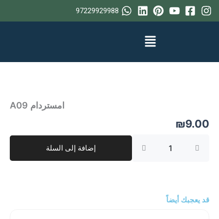
خطي
97229929988
لى
لمحتوى
امستردام A09
₪
9.00
كمية
إضافة إلى السلة
امستردام
A09
قد يعجبك أيضاً