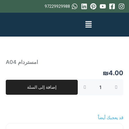
خطي
97229929988
لى
لمحتوى
امستردام A04
₪
4.00
كمية
إضافة إلى السلة
امستردام
A04
قد يعجبك أيضاً