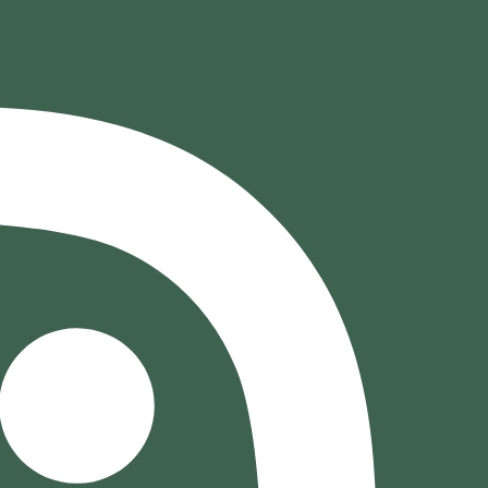
خطي
لى
لمحتوى