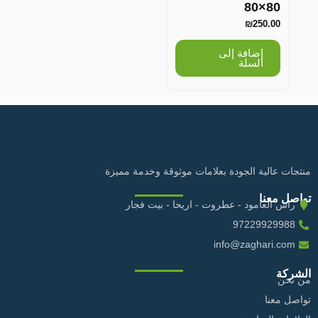
80×80
₪
250.00
إضافة إلى
السلة
منتجات عالية الجودة بعلامات موثوقة وخدمة مميزة
تواصل معنا
راس العامود - عطروت - اريحا - بيت فجار
97229929988
info@zaghari.com
الشركة
من نحن
تواصل معنا