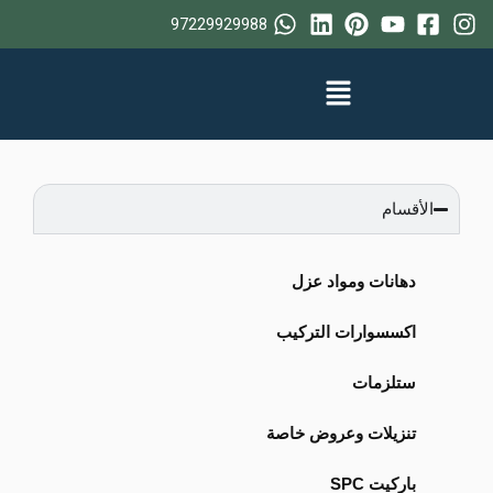
خطي
97229929988
لى
لمحتوى
الأقسام
دهانات ومواد عزل
اكسسوارات التركيب
ستلزمات
تنزيلات وعروض خاصة
باركيت SPC