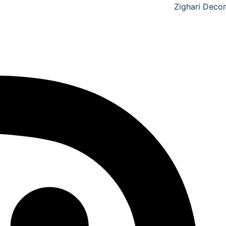
خطي
Zighari Decor
لى
لمحتوى