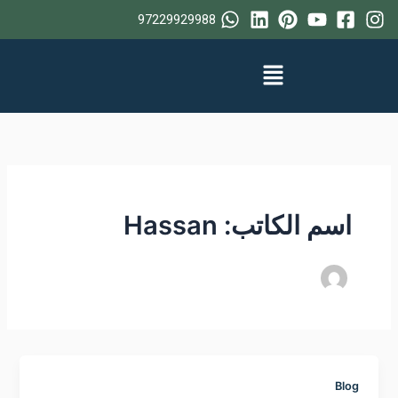
خطي
97229929988
لى
لمحتوى
اسم الكاتب: Hassan
Blog