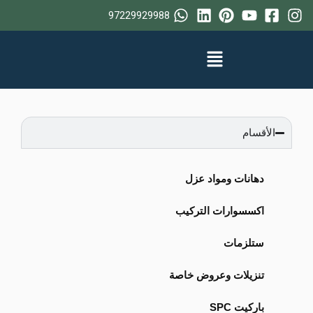
خطي
97229929988
لى
لمحتوى
الأقسام
دهانات ومواد عزل
اكسسوارات التركيب
ستلزمات
تنزيلات وعروض خاصة
باركيت SPC