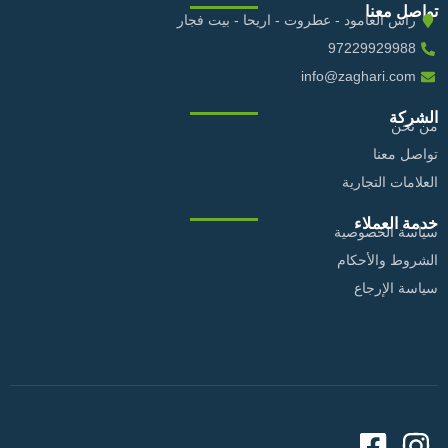
تواصل معنا
راس العامود - عطروت - اريحا - بيت فجار
97229929988
info@zaghari.com
الشركة
من نحن
تواصل معنا
العلامات التجارية
خدمة العملاء
سياسة الخصوصية
الشروط والأحكام
سياسة الإرجاع