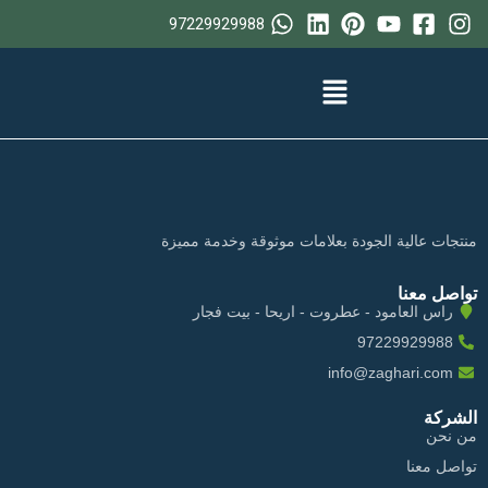
خطي
97229929988
لى
لمحتوى
منتجات عالية الجودة بعلامات موثوقة وخدمة مميزة
تواصل معنا
راس العامود - عطروت - اريحا - بيت فجار
97229929988
info@zaghari.com
الشركة
من نحن
تواصل معنا